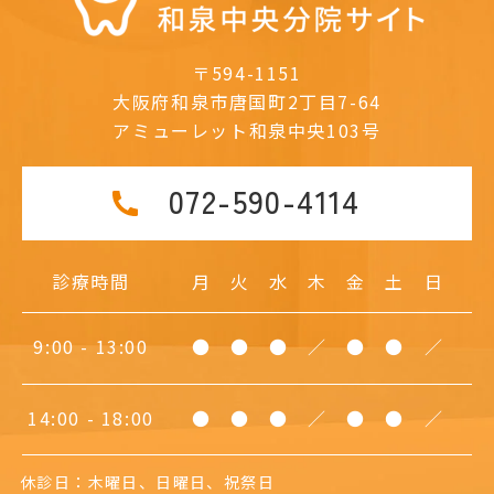
〒594-1151
大阪府和泉市唐国町2丁目7-64
アミューレット和泉中央103号
072-590-4114
診療時間
月
火
水
木
金
土
日
9:00 - 13:00
●
●
●
／
●
●
／
14:00 - 18:00
●
●
●
／
●
●
／
休診日：木曜日、日曜日、祝祭日